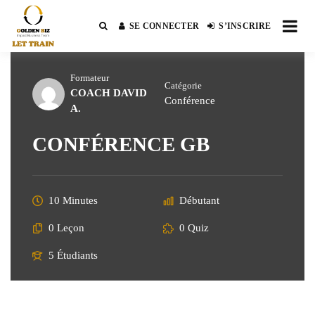
Passer
au
SE CONNECTER
S’INSCRIRE
Impact Business Team
GOLDEN BIZ GB
contenu
Formateur
Catégorie
COACH DAVID
Conférence
A.
CONFÉRENCE GB
10 Minutes
Débutant
0 Leçon
0 Quiz
5 Étudiants